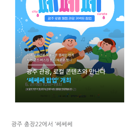
광주 충장22에서 ‘쎄쎄쎄