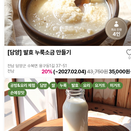
[담양] 발효 누룩소금 만들기
0
전남 담양군 수북면 용구동1길 37-51
20%
(~2027.02.04)
43,750원
35,000원
전남
공방&요리 체험
담양
쌀
누룩
발효
요리
요거트
미거트
손예장맛