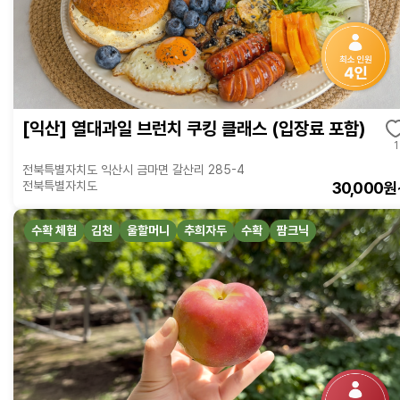
[익산] 열대과일 브런치 쿠킹 클래스 (입장료 포함)
1
전북특별자치도 익산시 금마면 갈산리 285-4
30,000원
전북특별자치도
수확 체험
김천
울할머니
추희자두
수확
팜크닉