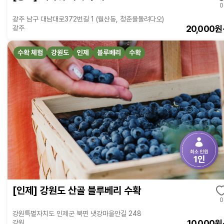
0
광주 남구 대남대로372번길 1 (월산동, 청춘을돌려다오)
20,000원
광주
수확 체험
강원도
인제
블루베리
수확
[인제] 강원도 산골 블루베리 수확
0
강원특별자치도 인제군 북면 냇강마을안길 248
10,000원
강원