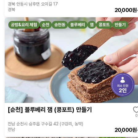
경북 안동시 남후면 오미길 17
20,000원
경북
공방&요리 체험
순천
송현동
블루베리
잼
콩포트
만들기
[순천] 블루베리 잼 (콩포트) 만들기
0
전남 순천시 승주읍 구수길 42 (구강리, 농막)
20,000원
전남