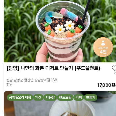
[담양] 나만의 화분 디저트 만들기 (푸드플랜트)
2
전남 담양군 월산면 광암광덕길 188
17,000원
전남
공방&요리 체험
익산
서동팜
핸드드립
커피
만들기