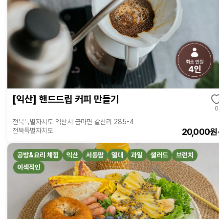
[익산] 핸드드립 커피 만들기
0
전북특별자치도 익산시 금마면 갈산리 285-4
20,000원
전북특별자치도
공방&요리 체험
익산
서동팜
열대
과일
샐러드
브런치
이색적인