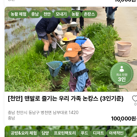
농활 체험
충남
천안
모내기
농활
촌캉스
[천안] 맨발로 즐기는 우리 가족 논캉스 (3인기준)
0
충남 천안시 동남구 병천면 남부대로 1420
100,000원
충남
공방&요리 체험
담양
프로틴팩토리
푸드
디저트
이색적인