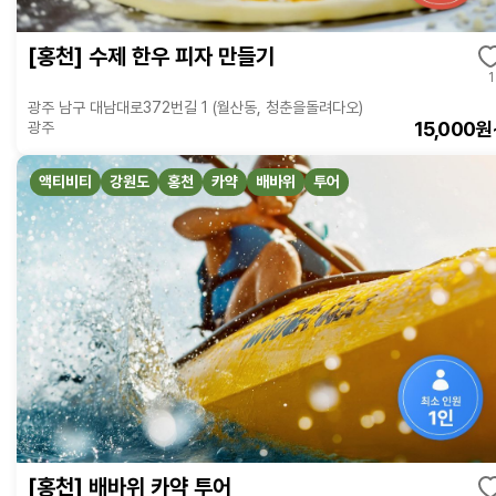
[홍천] 수제 한우 피자 만들기
1
광주 남구 대남대로372번길 1 (월산동, 청춘을돌려다오)
15,000원
광주
액티비티
강원도
홍천
카약
배바위
투어
[홍천] 배바위 카약 투어