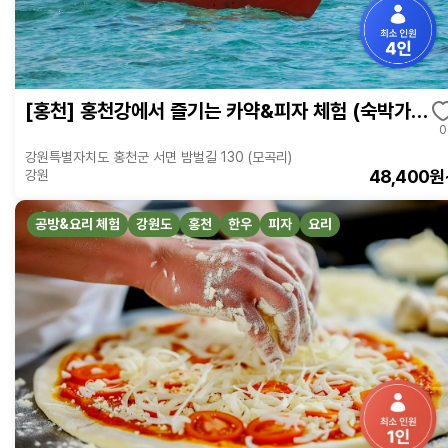
[홍천] 홍천강에서 즐기는 카약&피자 체험 (숙박가능)
0
강원특별자치도 홍천군 서면 밤벌길 130 (모곡리)
48,400원
강원
공방&요리 체험
강원도
홍천
한우
피자
요리