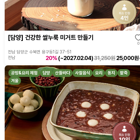
[담양] 건강한 쌀누룩 미거트 만들기
0
전남 담양군 수북면 용구동1길 37-51
20%
(~2027.02.04)
31,250원
25,000원
전남
공방&요리 체험
담양
산들바다
사찰음식
요리
동지
팥죽
겨울