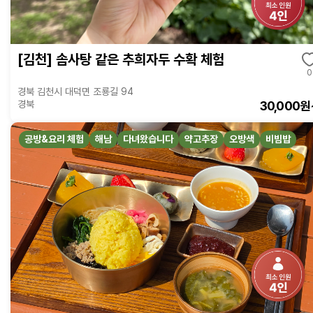
[김천] 솜사탕 같은 추희자두 수확 체험
0
경북 김천시 대덕면 조룡길 94
30,000원
경북
공방&요리 체험
해남
다녀왔습니다
약고추장
오방색
비빔밥