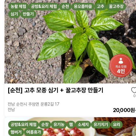
농활 체험
공방&요리 체험
순천
용오름마을
고추
꿀고추장
심기
만들기
[순천] 고추 모종 심기 + 꿀고추장 만들기
0
전남 순천시 주암면 운룡2길 17
20,000원
전남
공방&요리 체험
순창
유기농
햄
소세지
유기지기
요리
햄버거
여름휴가