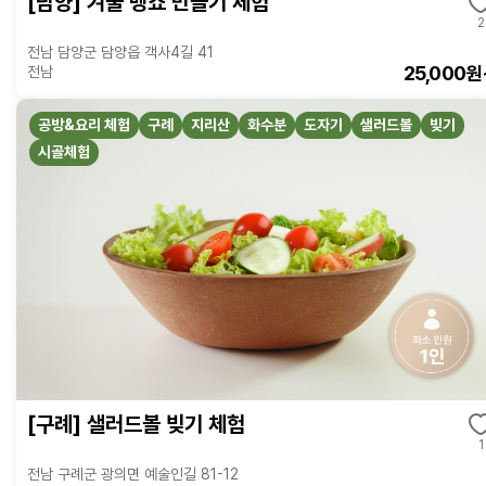
[담양] 겨울 뱅쇼 만들기 체험
2
전남 담양군 담양읍 객사4길 41
25,000원
전남
공방&요리 체험
구례
지리산
화수분
도자기
샐러드볼
빚기
시골체험
[구례] 샐러드볼 빚기 체험
1
전남 구례군 광의면 예술인길 81-12