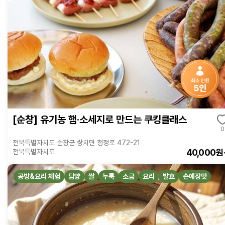
[순창] 유기농 햄·소세지로 만드는 쿠킹클래스
0
전북특별자치도 순창군 쌍치면 청정로 472-21
40,000원
전북특별자치도
공방&요리 체험
담양
쌀
누룩
소금
요리
발효
손예장맛