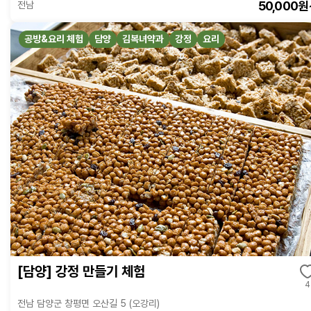
50,000원
전남
공방&요리 체험
담양
김복녀약과
강정
요리
[담양] 강정 만들기 체험
4
전남 담양군 창평면 오산길 5 (오강리)