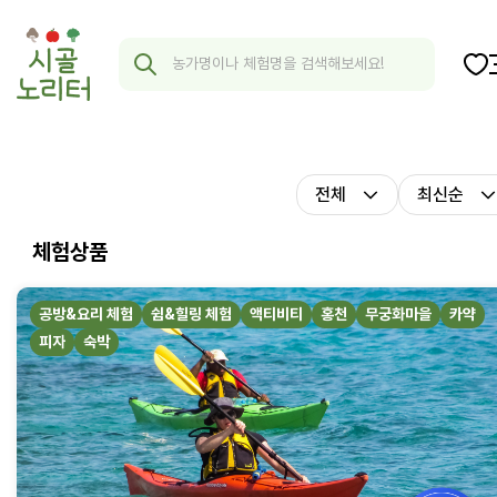
전체
최신순
체험상품
공방&요리 체험
쉼&힐링 체험
액티비티
홍천
무궁화마을
카약
피자
숙박