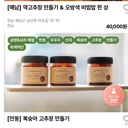
[해남] 약고추장 만들기 & 오방색 비빔밥 한 상
0
전남 해남군 삼산면 덕촌길 18-10
40,000원
전남
공방&요리 체험
안동
두두두
선지
복숭아
고추장
만들기
이색적인
[안동] 복숭아 고추장 만들기
0