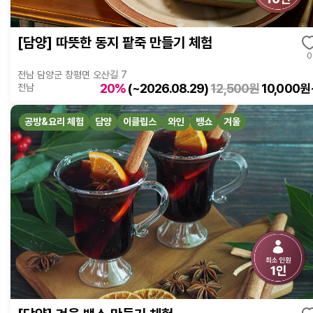
[담양] 따뜻한 동지 팥죽 만들기 체험
0
전남 담양군 창평면 오산길 7
20%
(~2026.08.29)
12,500원
10,000원
전남
공방&요리 체험
담양
이클립스
와인
뱅쇼
겨울