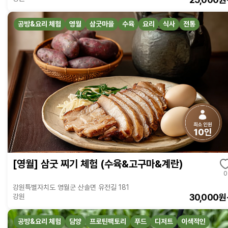
공방&요리 체험
영월
삼굿마을
수육
요리
식사
전통
[영월] 삼굿 찌기 체험 (수육&고구마&계란)
0
강원특별자치도 영월군 산솔면 유전길 181
30,000원
강원
공방&요리 체험
담양
프로틴팩토리
푸드
디저트
이색적인