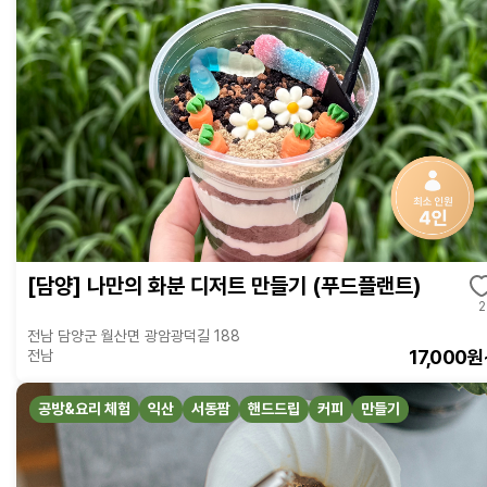
[담양] 나만의 화분 디저트 만들기 (푸드플랜트)
2
전남 담양군 월산면 광암광덕길 188
17,000원
전남
공방&요리 체험
익산
서동팜
핸드드립
커피
만들기