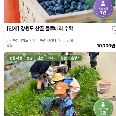
[인제] 강원도 산골 블루베리 수확
0
강원특별자치도 인제군 북면 냇강마을안길 248
10,000원
강원
농활 체험
충남
천안
모내기
농활
촌캉스