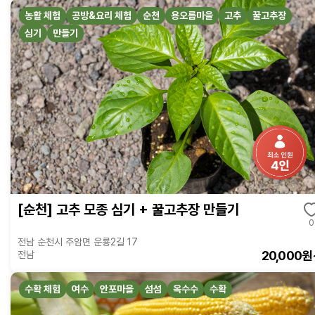
농활 체험
공방&요리 체험
순천
용오름마을
고추
꿀고추장
심기
만들기
[순천] 고추 모종 심기 + 꿀고추장 만들기
0
전남 순천시 주암면 운룡2길 17
20,000원
전남
수확 체험
여수
안포마을
섬섬
옥수수
수확