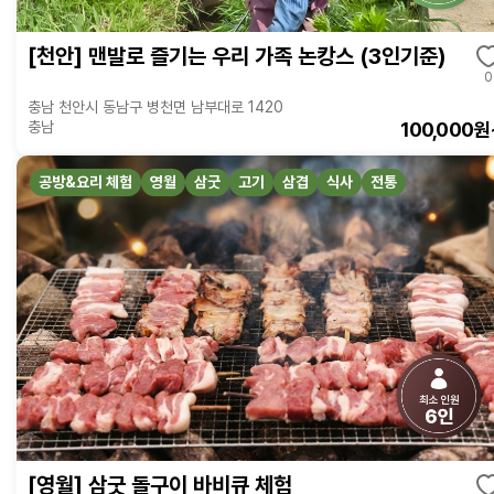
[천안] 맨발로 즐기는 우리 가족 논캉스 (3인기준)
0
충남 천안시 동남구 병천면 남부대로 1420
100,000원
충남
공방&요리 체험
영월
삼굿
고기
삼겹
식사
전통
[영월] 삼굿 돌구이 바비큐 체험