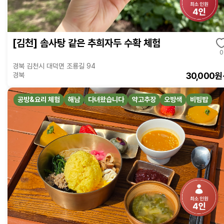
[김천] 솜사탕 같은 추희자두 수확 체험
0
경북 김천시 대덕면 조룡길 94
30,000원
경북
공방&요리 체험
해남
다녀왔습니다
약고추장
오방색
비빔밥