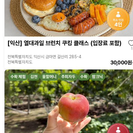
[익산] 열대과일 브런치 쿠킹 클래스 (입장료 포함)
1
전북특별자치도 익산시 금마면 갈산리 285-4
30,000원
전북특별자치도
수확 체험
김천
울할머니
추희자두
수확
팜크닉