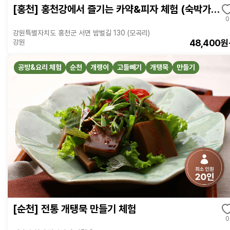
[홍천] 홍천강에서 즐기는 카약&피자 체험 (숙박가능)
0
강원특별자치도 홍천군 서면 밤벌길 130 (모곡리)
48,400원
강원
공방&요리 체험
순천
개랭이
고들빼기
개탱묵
만들기
[순천] 전통 개탱묵 만들기 체험
0