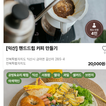
[익산] 핸드드립 커피 만들기
0
전북특별자치도 익산시 금마면 갈산리 285-4
20,000원
전북특별자치도
공방&요리 체험
익산
서동팜
열대
과일
샐러드
브런치
이색적인