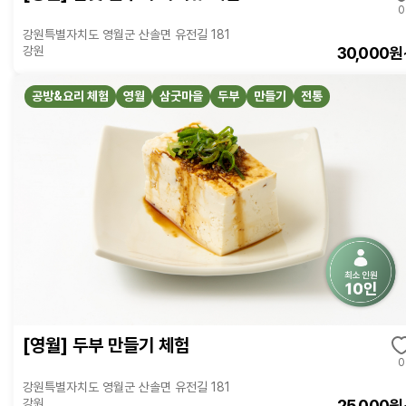
0
강원특별자치도 영월군 산솔면 유전길 181
30,000원
강원
공방&요리 체험
영월
삼굿마을
두부
만들기
전통
[영월] 두부 만들기 체험
0
강원특별자치도 영월군 산솔면 유전길 181
25,000원
강원