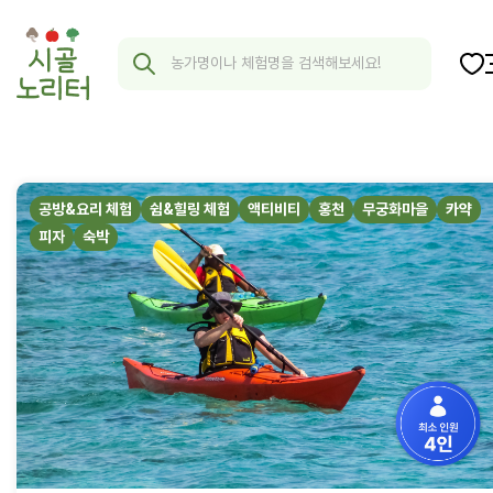
공방&요리 체험
쉼&힐링 체험
액티비티
홍천
무궁화마을
카약
피자
숙박