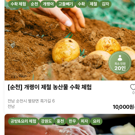
수확 체험
순천
개랭이
고들빼기
수확
제철
감자
[순천] 개랭이 제철 농산물 수확 체험
0
전남 순천시 별량면 흑가길 6
10,000원
전남
공방&요리 체험
강원도
홍천
한우
피자
요리