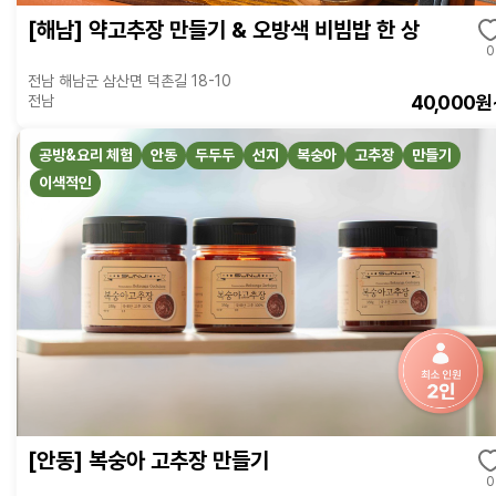
[해남] 약고추장 만들기 & 오방색 비빔밥 한 상
0
전남 해남군 삼산면 덕촌길 18-10
40,000원
전남
공방&요리 체험
안동
두두두
선지
복숭아
고추장
만들기
이색적인
[안동] 복숭아 고추장 만들기
0