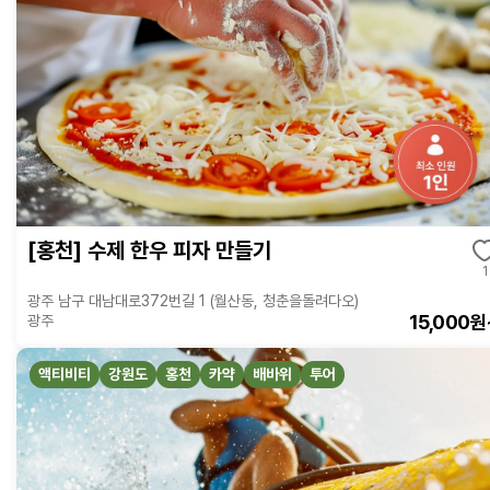
[홍천] 수제 한우 피자 만들기
1
광주 남구 대남대로372번길 1 (월산동, 청춘을돌려다오)
15,000원
광주
액티비티
강원도
홍천
카약
배바위
투어