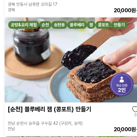
경북 안동시 남후면 오미길 17
20,000원
경북
공방&요리 체험
순천
송현동
블루베리
잼
콩포트
만들기
[순천] 블루베리 잼 (콩포트) 만들기
0
전남 순천시 승주읍 구수길 42 (구강리, 농막)
20,000원
전남