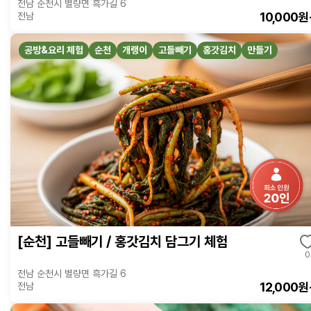
전남 순천시 별량면 흑가길 6
10,000원
전남
공방&요리 체험
순천
개랭이
고들빼기
홍갓김치
만들기
[순천] 고들빼기 / 홍갓김치 담그기 체험
0
전남 순천시 별량면 흑가길 6
12,000원
전남