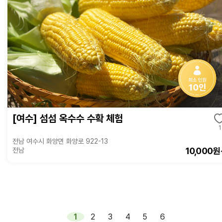
[여수] 섬섬 옥수수 수확 체험
1
전남 여수시 화양면 화양로 922-13
10,000원
전남
1
2
3
4
5
6