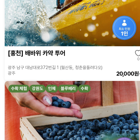
[홍천] 배바위 카약 투어
0
광주 남구 대남대로372번길 1 (월산동, 청춘을돌려다오)
20,000원
광주
수확 체험
강원도
인제
블루베리
수확